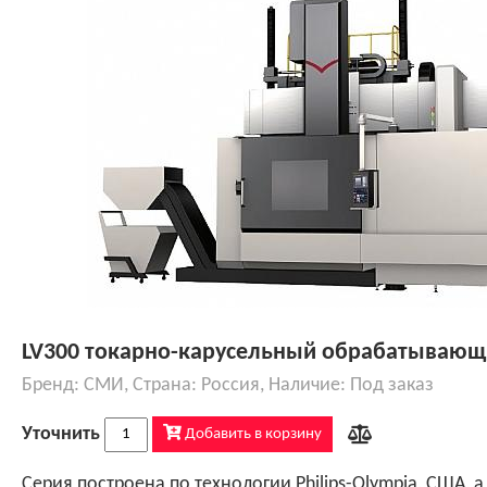
Конструктив соответствует требованиям и разработкам в области современного станкостроения – монолитная конструкция станины и стола, а также рамная (коробчатая) конструкция, обеспечивающая непревзойденную жесткость конструкции и стабильность при высоких нагрузках, при этом высокую точность чистовых операций. Поперечная балка большого сечения с повышенной жесткостью и увеличенной шириной закаленн
LV300 токарно-карусельный обрабатывающ
Бренд: СМИ, Страна: Россия, Наличие: Под заказ
Уточнить
Добавить в корзину