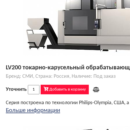
LV200 токарно-карусельный обрабатывающ
Бренд: СМИ, Страна: Россия, Наличие: Под заказ
Уточнить
Добавить в корзину
Больше информации
Конструктив соответствует требованиям и разработкам в области современного станкостроения - монолитная конструкция станины и стола, а также рамная (коробчатая) конструкция, обеспечивающая непревзойденную жесткость конструкции и стабильность при высоких нагрузках, при этом высокую точность чистовых операций. Траверса большого сечения с повышенной жесткостью и увеличенной шириной закаленных направляющих
Конструктивные особенности