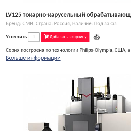
LV125 токарно-карусельный обрабатывающ
Бренд: СМИ, Страна: Россия, Наличие: Под заказ
Уточнить
Добавить в корзину
Больше информации
Конструктив соответствует требованиям и разработкам в области современного станкостроения - монолитная конструкция станины и стола, а также рамная (коробчатая) конструкция, обеспечивающая непревзойденную жесткость конструкции и стабильность при высоких нагрузках, при этом высокую точность чистовых операций. Траверса большого сечения с повышенной жесткостью и увеличенной шириной закаленных направляющих
Конструктивные особенности
Конструктив соответствует требованиям и разработкам в области современного станкостроения – монолитная конструкция станины и стола, а также рамная (коробчатая) конструкция, обеспечивающая непревзойденную жесткость конструкции и стабильность при высоких нагрузках, при этом высокую точность чистовых операций. Поперечная балка большого сечения с повышенной жесткостью и увеличенной шириной закаленн