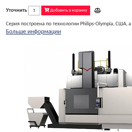
Уточнить
Добавить в корзину
Больше информации
Конструктив соответствует требованиям и разработкам в области современного станкостроения - монолитная конструкция станины и стола, а также рамная (коробчатая) конструкция, обеспечивающая непревзойденную жесткость конструкции и стабильность при высоких нагрузках, при этом высокую точность чистовых операций. Траверса большого сечения с повышенной жесткостью и увеличенной шириной закаленных направляющих
Конструктивные особенности
Конструктив соответствует требованиям и разработкам в области современного станкостроения – монолитная конструкция станины и стола, а также рамная (коробчатая) конструкция, обеспечивающая непревзойденную жесткость конструкции и стабильность при высоких нагрузках, при этом высокую точность чистовых операций. Поперечная балка большого сечения с повышенной жесткостью и увеличенной шириной закаленн