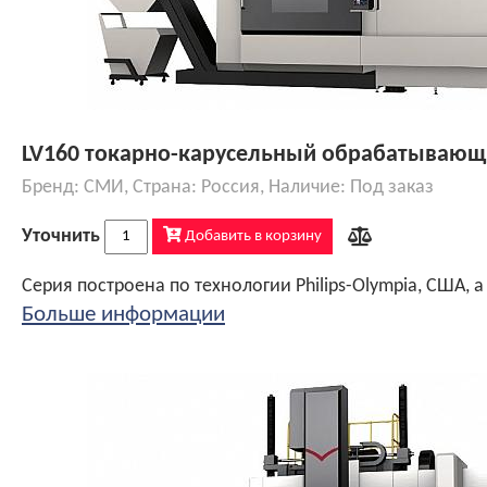
LV160 токарно-карусельный обрабатывающ
Бренд: СМИ, Страна: Россия, Наличие: Под заказ
Уточнить
Добавить в корзину
Больше информации
Конструктив соответствует требованиям и разработкам в области современного станкостроения - монолитная конструкция станины и стола, а также рамная (коробчатая) конструкция, обеспечивающая непревзойденную жесткость конструкции и стабильность при высоких нагрузках, при этом высокую точность чистовых операций. Траверса большого сечения с повышенной жесткостью и увеличенной шириной закаленных направляющих
Конструктивные особенности
Конструктив соответствует требованиям и разработкам в области современного станкостроения – монолитная конструкция станины и стола, а также рамная (коробчатая) конструкция, обеспечивающая непревзойденную жесткость конструкции и стабильность при высоких нагрузках, при этом высокую точность чистовых операций. Поперечная балка большого сечения с повышенной жесткостью и увеличенной шириной закаленн