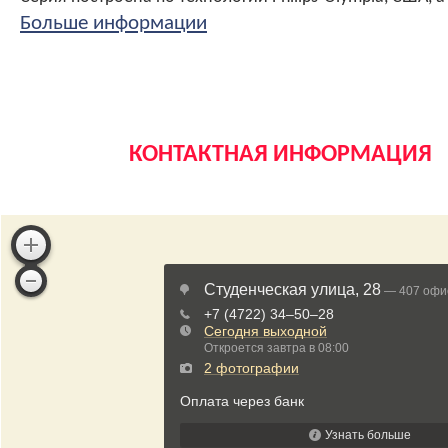
Больше информации
Конструктив соответствует требованиям и разработкам в области современного станкостроения - монолитная конструкция станины и стола, а также рамная (коробчатая) конструкция, обеспечивающая непревзойденную жесткость конструкции и стабильность при высоких нагрузках, при этом высокую точность чистовых операций. Траверса большого сечения с повышенной жесткостью и увеличенной шириной закаленных направляющих
Конструктивные особенности
Конструктив соответствует требованиям и разработкам в области современного станкостроения – монолитная конструкция станины и стола, а также рамная (коробчатая) конструкция, обеспечивающая непревзойденную жесткость конструкции и стабильность при высоких нагрузках, при этом высокую точность чистовых операций. Поперечная балка большого сечения с повышенной жесткостью и увеличенной шириной закаленн
КОНТАКТНАЯ ИНФОРМАЦИЯ